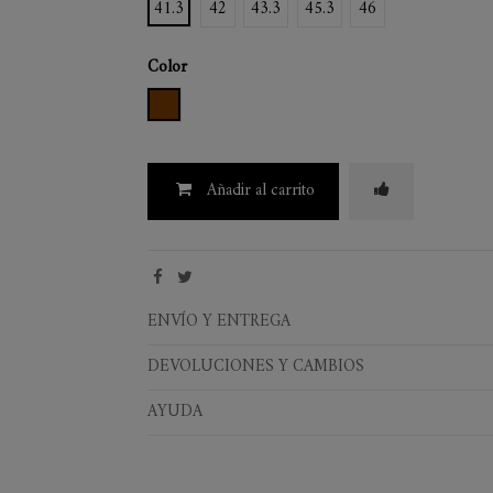
41.3
42
43.3
45.3
46
Color
MARRON
Añadir al carrito
ENVÍO Y ENTREGA
DEVOLUCIONES Y CAMBIOS
AYUDA