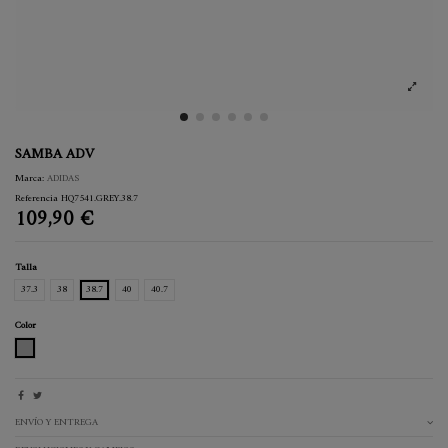
SAMBA ADV
Marca:
ADIDAS
Referencia
HQ7541.GREY.38.7
109,90 €
Talla
37.3
38
38.7
40
40.7
Color
GREY
ENVÍO Y ENTREGA