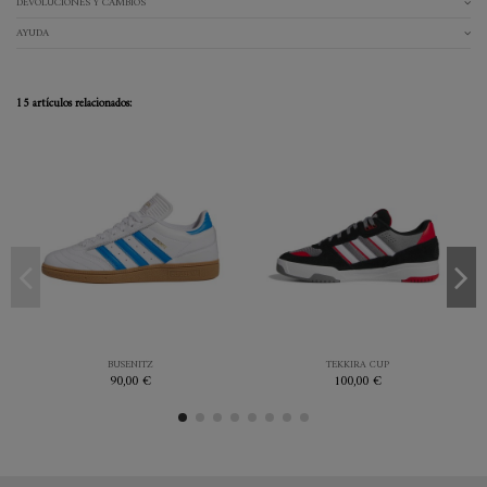
DEVOLUCIONES Y CAMBIOS
AYUDA
15 artículos relacionados:
44.7
45.3
41.3
44
45.3
46.7
BLANCO
GREY
BUSENITZ
TEKKIRA CUP
90,00 €
100,00 €


Añadir al carrito
Añadir al carrito