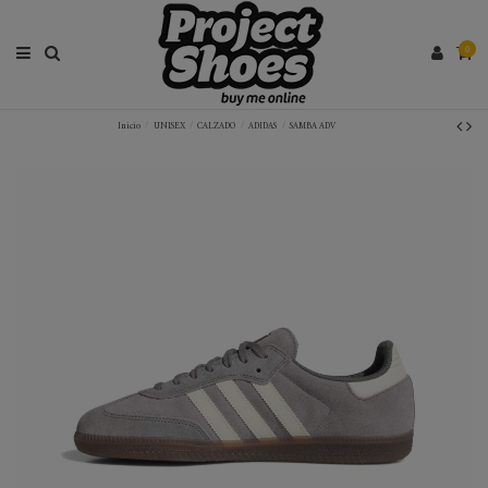
0
Inicio
UNISEX
CALZADO
ADIDAS
SAMBA ADV