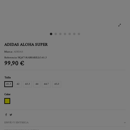
ADIDAS ALOHA SUPER
Marca:
ADIDAS
Referencia
HQ4718.AMARILLO.41.3
99,90 €
Talla
41.3
42
43.3
44
44.7
45.3
Color
AMARILLO
ENVÍO Y ENTREGA