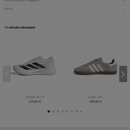
DEVOLUCIONES Y CAMBIOS
AYUDA
15 artículos relacionados:
37.3
38
38.7
40
36.5
40
40.7
BLANCO
GREY
ADIZERO SL2 W
SAMBA ADV
129,00 €
109,90 €

Añadir al carrito

Añadir al carrito