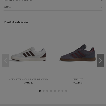
DEVOLUCIONES Y CAMBIOS
AYUDA
15 artículos relacionados:
41.3
44
45.3
41.3
42
BLANCO
MORADO
ADIDAS TYSHAWN X ZACH SARACENO
BUSENITZ
99,00 €
90,00 €


Añadir al carrito
Añadir al carrito