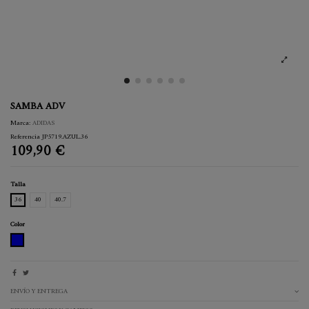
SAMBA ADV
Marca:
ADIDAS
Referencia
JP5719.AZUL.36
109,90 €
Talla
36
40
40.7
Color
AZUL
ENVÍO Y ENTREGA