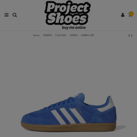
0
Inicio
UNISEX
CALZADO
ADIDAS
SAMBA ADV