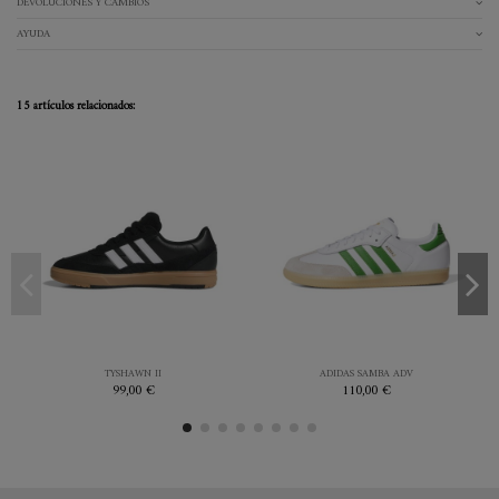
DEVOLUCIONES Y CAMBIOS
AYUDA
15 artículos relacionados:
41.3
42
43.3
44
36.7
37.3
45.3
WHITE
NEGRO
TYSHAWN II
ADIDAS SAMBA ADV
99,00 €
110,00 €

Añadir al carrito

Añadir al carrito