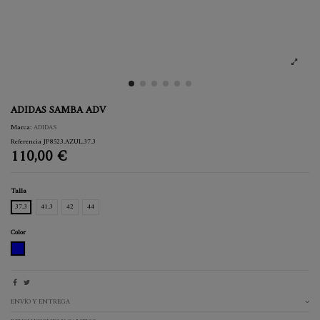
ADIDAS SAMBA ADV
Marca:
ADIDAS
Referencia
JP8523.AZUL.37.3
110,00 €
Talla
37.3
41.3
42
44
Color
AZUL
ENVÍO Y ENTREGA