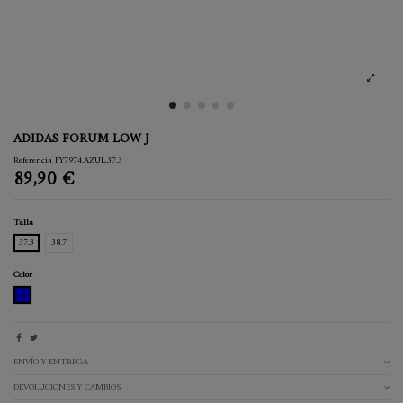
ADIDAS FORUM LOW J
Referencia
FY7974.AZUL.37.3
89,90 €
Talla
37.3
38.7
Color
AZUL
ENVÍO Y ENTREGA
DEVOLUCIONES Y CAMBIOS