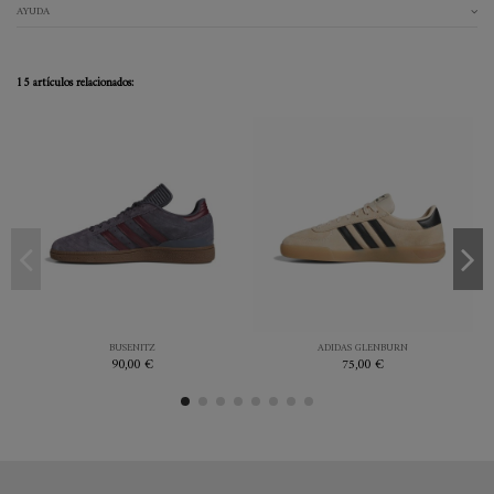
AYUDA
15 artículos relacionados:
41.3
42
40
42
44
45.3
MORADO
SAND
BUSENITZ
ADIDAS GLENBURN
90,00 €
75,00 €


Añadir al carrito
Añadir al carrito