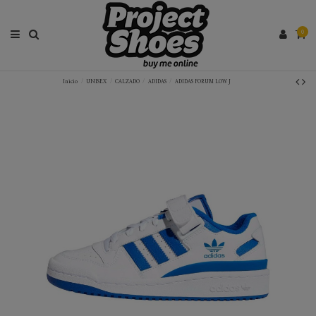
0
Inicio
UNISEX
CALZADO
ADIDAS
ADIDAS FORUM LOW J