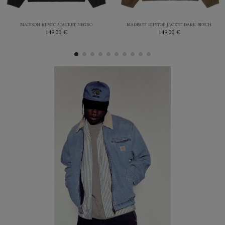
M
L
S
M
L
XL
NEGRO
DARK BEECH
MADISON RIPSTOP JACKET NEGRO
MADISON RIPSTOP JACKET DARK BEECH
149,00 €
149,00 €


Añadir al carrito
Añadir al carrito