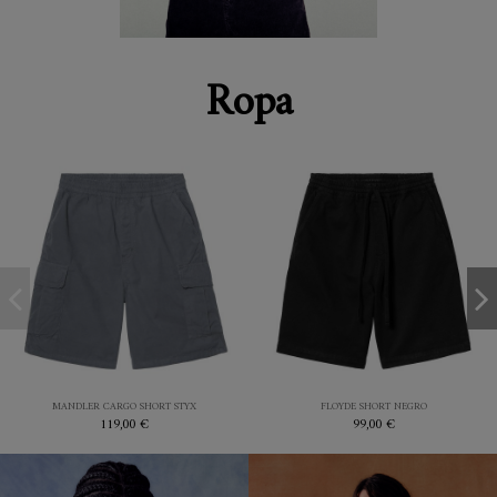
Ropa
S
S
M
STYX
NEGRO
MANDLER CARGO SHORT STYX
FLOYDE SHORT NEGRO
119,00 €
99,00 €


Añadir al carrito
Añadir al carrito