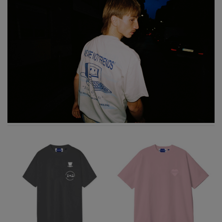
S
M
XL
M
L