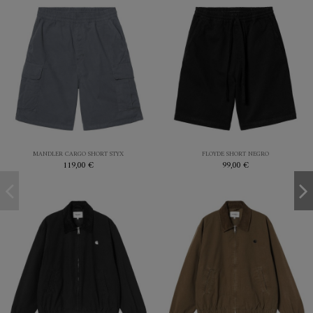
S
S
M
STYX
NEGRO
MANDLER CARGO SHORT STYX
FLOYDE SHORT NEGRO
119,00 €
99,00 €


Añadir al carrito
Añadir al carrito