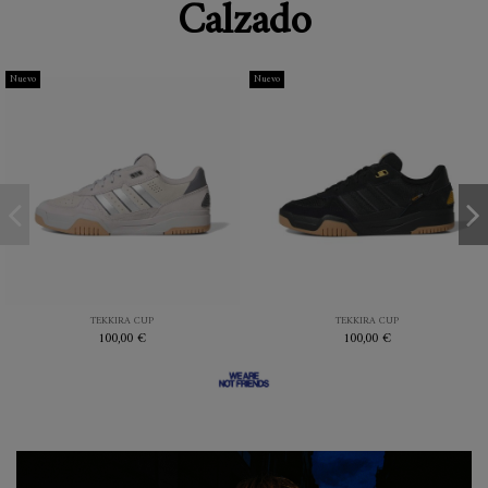
Calzado
Nuevo
Nuevo
41.3
42
42.7
43.3
44
41.3
42
43.3
44
44.7
44.7
45.3
45.3
GREY
NEGRO
TEKKIRA CUP
TEKKIRA CUP
100,00 €
100,00 €


Añadir al carrito
Añadir al carrito