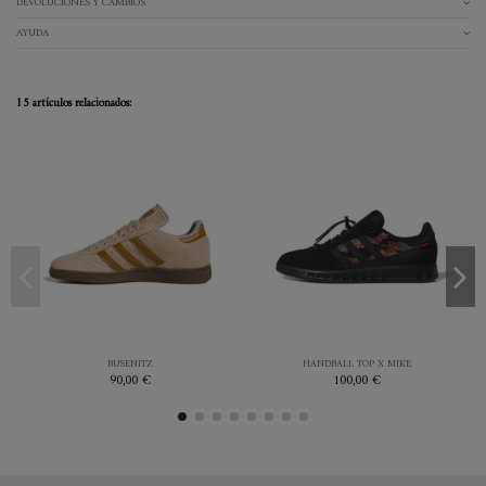
DEVOLUCIONES Y CAMBIOS
AYUDA
15 artículos relacionados:
44
44.7
45.3
44
MARRON
NEGRO
BUSENITZ
HANDBALL TOP X MIKE
90,00 €
100,00 €


Añadir al carrito
Añadir al carrito