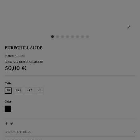
PURECHILL SLIDE
Marca:
ADIDAS
Referencia
KI0055.NEGRO.38
50,00 €
Talla
38
39.3
44.7
46
Color
NEGRO
ENVÍO Y ENTREGA