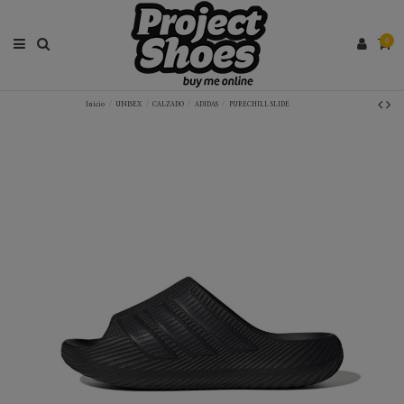
0
Inicio
UNISEX
CALZADO
ADIDAS
PURECHILL SLIDE