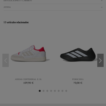
DEVOLUCIONES Y CAMBIOS
AYUDA
15 artículos relacionados:
42
42.7
44
44.7
39.3
42
43.3
46
45.3
NEGRO
BLANCO
ADIDAS CENTENNIAL X OL
PURECHILL
109,90 €
70,00 €

Añadir al carrito

Añadir al carrito