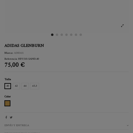
ADIDAS GLENBURN
Marca:
ADIDAS
Referencia
HP3510.SAND.40
75,00 €
Talla
40
42
44
45.3
Color
SAND
ENVÍO Y ENTREGA