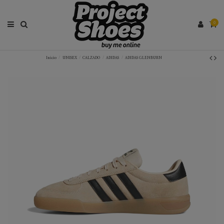
0
Inicio
UNISEX
CALZADO
ADIDAS
ADIDAS GLENBURN