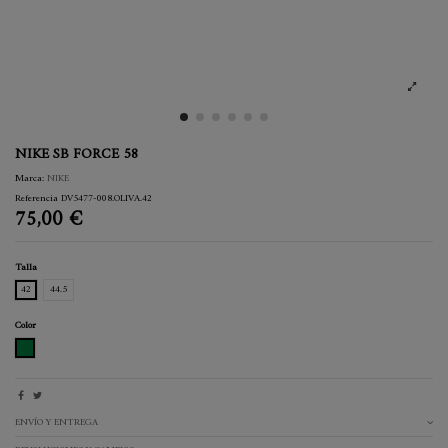
NIKE SB FORCE 58
Marca:
NIKE
Referencia
DV5477-008.OLIVA.42
75,00 €
Talla
42
44.5
Color
OLIVA
ENVÍO Y ENTREGA