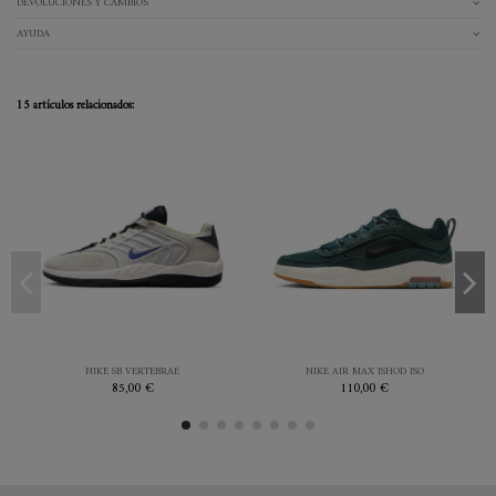
DEVOLUCIONES Y CAMBIOS
AYUDA
15 artículos relacionados:
41
42.5
43
44
46
39
41
42
43
44
47.5
44.5
45
46
BLANCO
VERDE
NIKE SB VERTEBRAE
NIKE AIR MAX ISHOD ISO
85,00 €
110,00 €


Añadir al carrito
Añadir al carrito