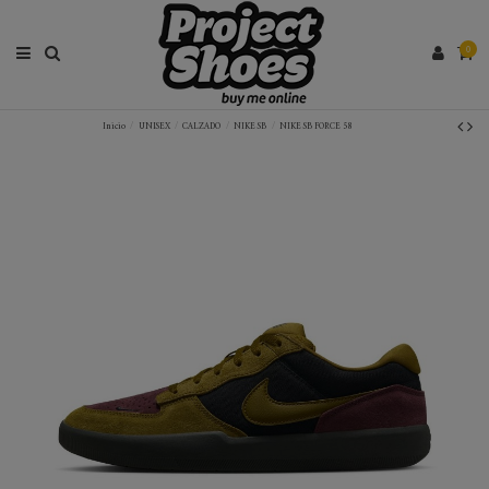
0
Inicio
UNISEX
CALZADO
NIKE SB
NIKE SB FORCE 58