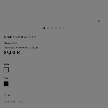
NIKE SB POGO PLUS
Marca:
NIKE
Referencia
DV5469-001.NEGRO.45
85,00 €
Talla
45
Color
NEGRO
ENVÍO Y ENTREGA