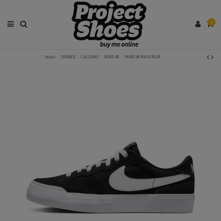
0
Inicio
UNISEX
CALZADO
NIKE SB
NIKE SB POGO PLUS