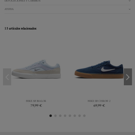
DEVOLUCIONES Y CAMBIOS
AYUDA
15 artículos relacionados:
38.5
39
40
42.5
42.5
43
44
44.5
45
45.5
AZUL
AZUL
NIKE SB MALOR
NIKE SB CHRON 2
79,99 €
69,99 €

Añadir al carrito

Añadir al carrito