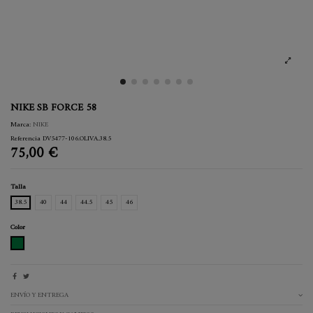
NIKE SB FORCE 58
Marca:
NIKE
Referencia
DV5477-106.OLIVA.38.5
75,00 €
Talla
38.5
40
44
44.5
45
46
Color
OLIVA
ENVÍO Y ENTREGA