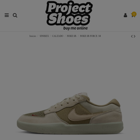
0
Inicio
UNISEX
CALZADO
NIKE SB
NIKE SB FORCE 58