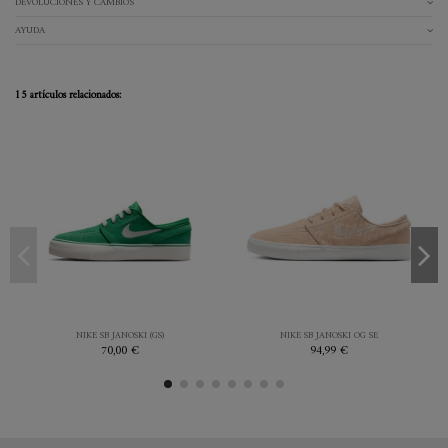
DEVOLUCIONES Y CAMBIOS
AYUDA
15 artículos relacionados:
35.5
36
36.5
37.5
39
40
41
42
43
38
38.5
39
40
44
VERDE
BLANCO
NIKE SB JANOSKI (GS)
NIKE SB JANOSKI OG SE
70,00 €
94,99 €


Añadir al carrito
Añadir al carrito