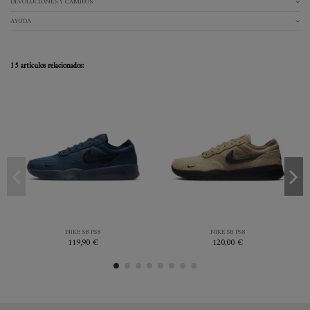
DEVOLUCIONES Y CAMBIOS
AYUDA
15 artículos relacionados:
39
42.5
44
44.5
43
44.5
45
46
45
BLUE
BEIGE
NIKE SB PS8
NIKE SB PS8
119,90 €
120,00 €

Añadir al carrito

Añadir al carrito