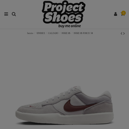
0
Inicio
UNISEX
CALZADO
NIKE SB
NIKE SB FORCE 58