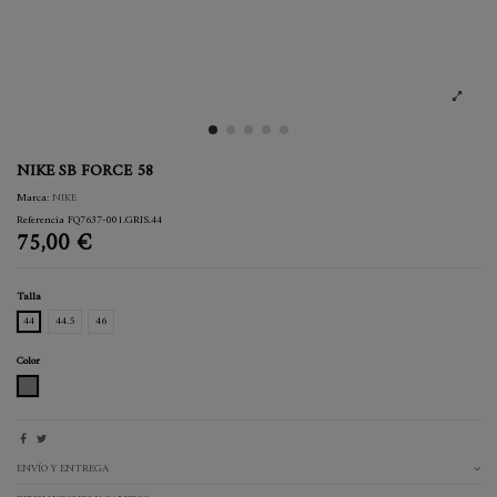
NIKE SB FORCE 58
Marca:
NIKE
Referencia
FQ7637-001.GRIS.44
75,00 €
Talla
44
44.5
46
Color
GRIS
ENVÍO Y ENTREGA