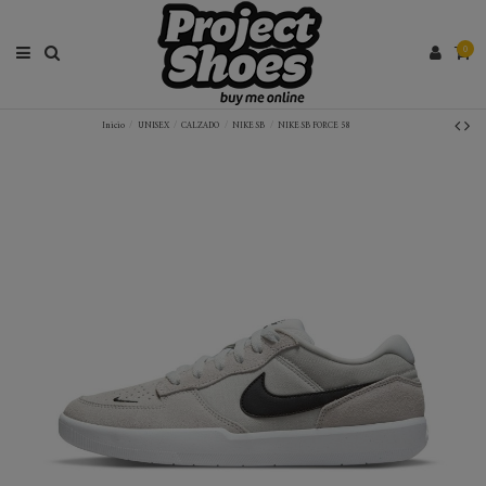
0
Inicio
UNISEX
CALZADO
NIKE SB
NIKE SB FORCE 58