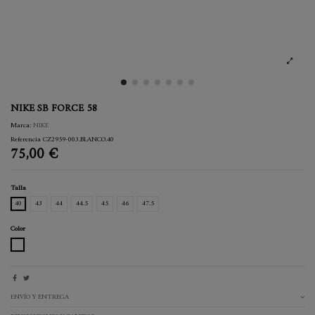
NIKE SB FORCE 58
Marca:
NIKE
Referencia
CZ2959-003.BLANCO.40
75,00 €
Talla
40
43
44
44.5
45
46
47.5
Color
BLANCO
ENVÍO Y ENTREGA