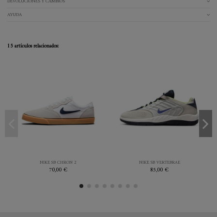
DEVOLUCIONES Y CAMBIOS
AYUDA
15 artículos relacionados:
42
44
44.5
45.5
41
42.5
43
44
46
46
47.5
BLANCO
BLANCO
NIKE SB CHRON 2
NIKE SB VERTEBRAE
70,00 €
85,00 €


Añadir al carrito
Añadir al carrito