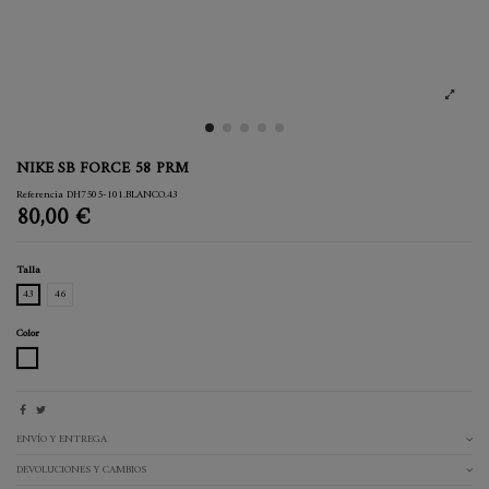
NIKE SB FORCE 58 PRM
Referencia
DH7505-101.BLANCO.43
80,00 €
Talla
43
46
Color
BLANCO
ENVÍO Y ENTREGA
DEVOLUCIONES Y CAMBIOS