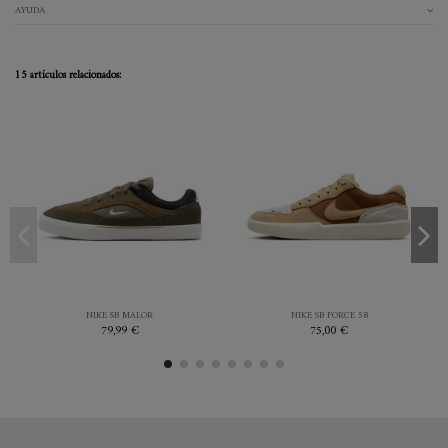
AYUDA
15 artículos relacionados:
39
42
44.5
OLIVA
MARRON
NIKE SB MALOR
NIKE SB FORCE 58
79,99 €
75,00 €


Añadir al carrito
Añadir al carrito