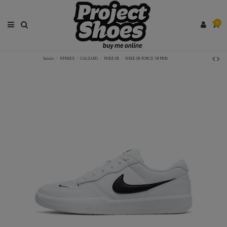
0
Inicio
UNISEX
CALZADO
NIKE SB
NIKE SB FORCE 58 PRM