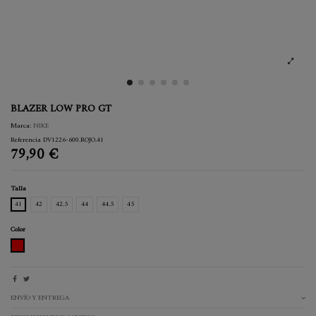
BLAZER LOW PRO GT
Marca:
NIKE
Referencia
DV1226-600.ROJO.41
79,90 €
Talla
41
42
42.5
44
44.5
45
Color
ROJO
ENVÍO Y ENTREGA