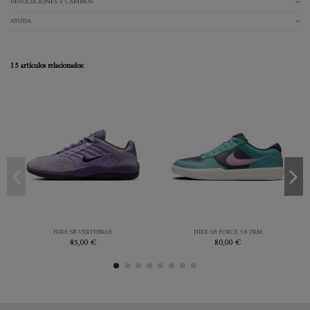
DEVOLUCIONES Y CAMBIOS
AYUDA
15 artículos relacionados:
40
44.5
36.5
38
43
44
MORADO
AZUL
NIKE SB VERTEBRAE
NIKE SB FORCE 58 PRM
85,00 €
80,00 €


Añadir al carrito
Añadir al carrito