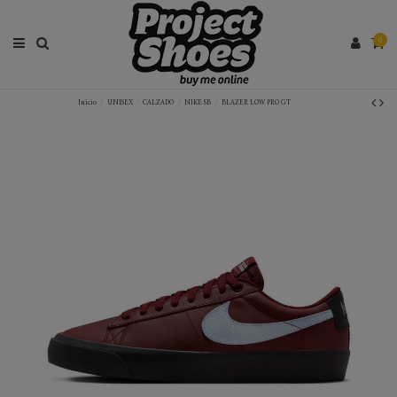
0
Inicio
UNISEX
CALZADO
NIKE SB
BLAZER LOW PRO GT