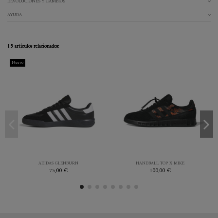
DEVOLUCIONES Y CAMBIOS
AYUDA
15 artículos relacionados:
Nuevo
41.3
42
42.7
43.3
44
44.7
45.3
46
44
48
NEGRO
ADIDAS GLENBURN
HANDBALL TOP X MIKE
NEGRO
75,00 €
100,00 €

Añadir al carrito

Añadir al carrito