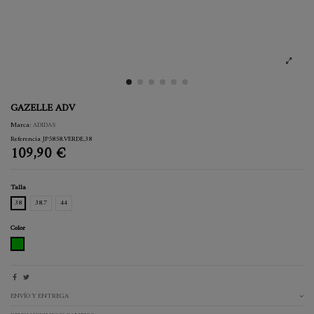
GAZELLE ADV
Marca:
ADIDAS
Referencia
JP5858.VERDE.38
109,90 €
Talla
38
38.7
44
Color
VERDE
ENVÍO Y ENTREGA