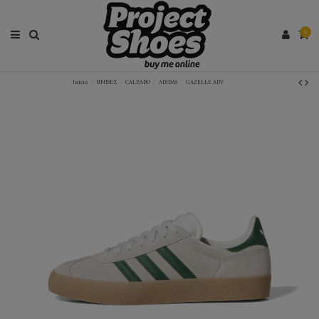
0
Inicio
UNISEX
CALZADO
ADIDAS
GAZELLE ADV