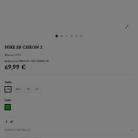
NIKE SB CHRON 2
Marca:
NIKE
Referencia
DM3493-300.VERDE.38
69,99 €
Talla
38
38.5
39
45
Color
VERDE
ENVÍO Y ENTREGA