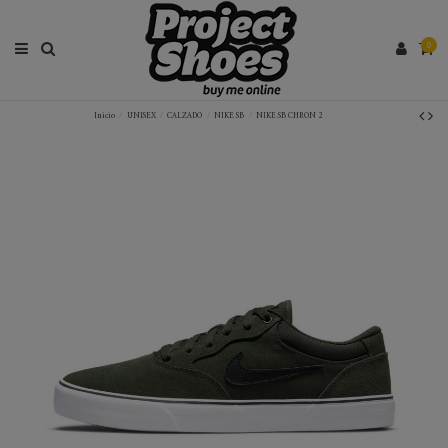
0
Inicio
UNISEX
CALZADO
NIKE SB
NIKE SB CHRON 2