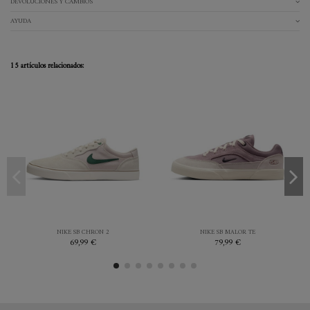
DEVOLUCIONES Y CAMBIOS
AYUDA
15 artículos relacionados:
38
38.5
39
40
42
43
44.5
45
45
MORADO
CREMA
NIKE SB CHRON 2
NIKE SB MALOR TE
69,99 €
79,99 €

Añadir al carrito

Añadir al carrito