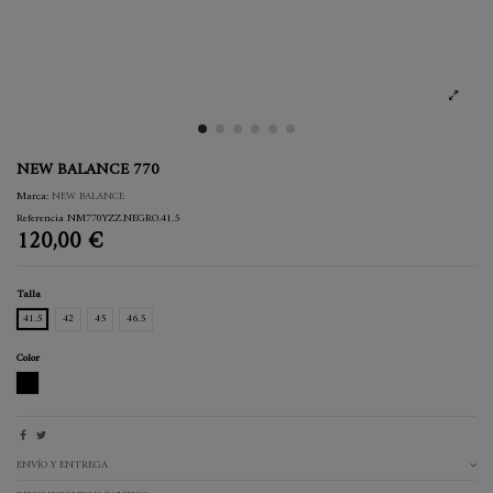
NEW BALANCE 770
Marca:
NEW BALANCE
Referencia
NM770YZZ.NEGRO.41.5
120,00 €
Talla
41.5
42
45
46.5
Color
NEGRO
ENVÍO Y ENTREGA