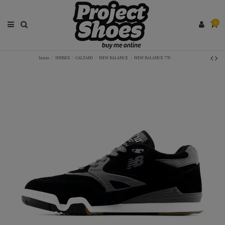
0
Inicio
UNISEX
CALZADO
NEW BALANCE
NEW BALANCE 770