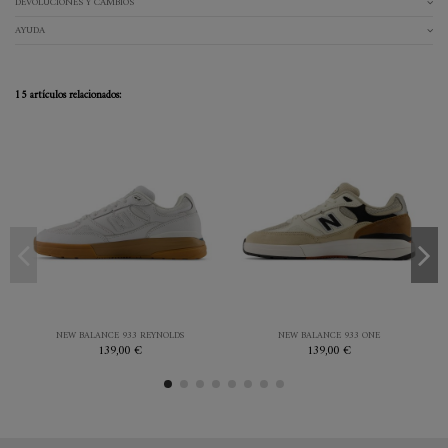
DEVOLUCIONES Y CAMBIOS
AYUDA
15 artículos relacionados:
41.5
43
44
44.5
41.5
42
42.5
43
45
46.5
44
44.5
45
46.5
BLANCO
BLANCO
NEW BALANCE 933 REYNOLDS
NEW BALANCE 933 ONE
139,00 €
139,00 €


Añadir al carrito
Añadir al carrito