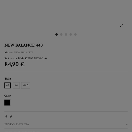
NEW BALANCE 440
Marca:
NEW BALANCE
Referencia
NM440BNG.NEGRO.40
84,90 €
Talla
40
44
44.5
Color
NEGRO
ENVÍO Y ENTREGA