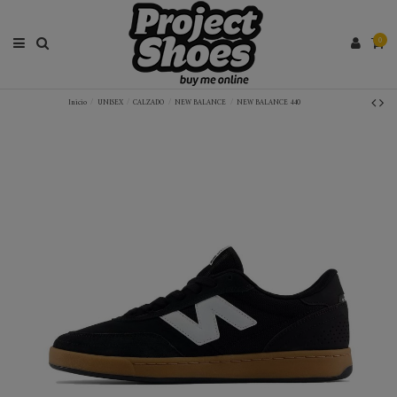
0
Inicio
UNISEX
CALZADO
NEW BALANCE
NEW BALANCE 440