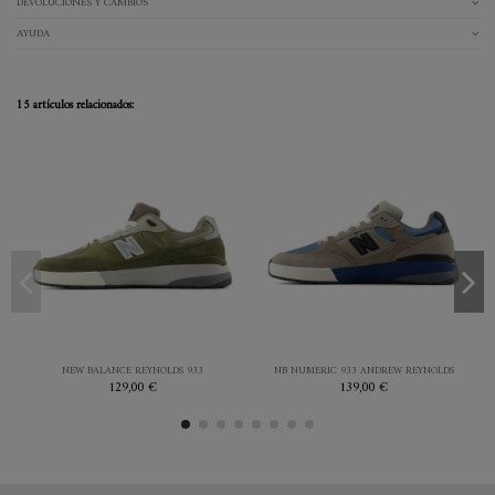
DEVOLUCIONES Y CAMBIOS
AYUDA
15 artículos relacionados:
41.5
41.5
42
44
45
OLIVA
GREY
NEW BALANCE REYNOLDS 933
NB NUMERIC 933 ANDREW REYNOLDS
129,00 €
139,00 €


Añadir al carrito
Añadir al carrito